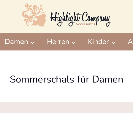
Damen
Herren
Kinder
A
e
Mützen & Hüte
Handtaschen
Bauchtaschen
Kuscheltiere
Scha
Scha
Sommerschals für Damen
Strandtaschen
Winte
Handybags
Somm