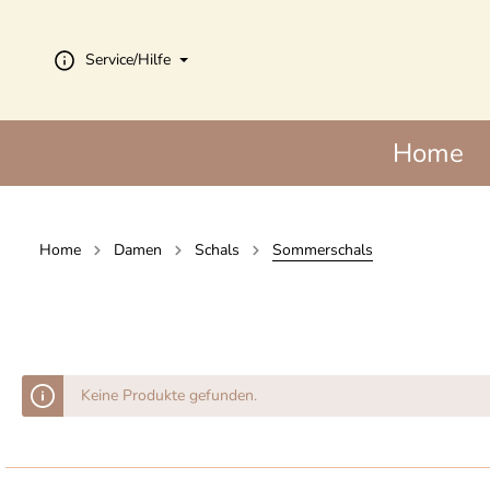
Service/Hilfe
Home
Mützen & Hüt
Mützen
Home
Damen
Schals
Sommerschals
Hüte
Caps
Caps
Beanies
Beanies
Strickmützen
Strickmützen
Keine Produkte gefunden.
Stirnbänder