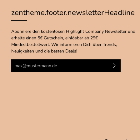
zentheme.footer.newsletterHeadline
Abonniere den kostenlosen Highlight Company Newsletter und
erhalte einen 5€ Gutschein, einlösbar ab 29€
Mindestbestellwert. Wir informieren Dich über Trends,
Neuigkeiten und die besten Deals!
E-Mail-Adresse*
Ich habe die
Datenschutzbestimmungen
zur Kenntnis
genommen und die
AGB
gelesen und bin mit ihnen
einverstanden.
Bitte gib die
abgebildeten
Zeichen ein*