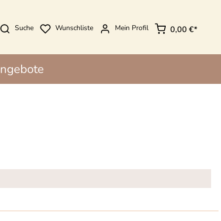
Suche
Wunschliste
Mein Profil
0,00 €*
ngebote
ls
ls
rschals
erschals