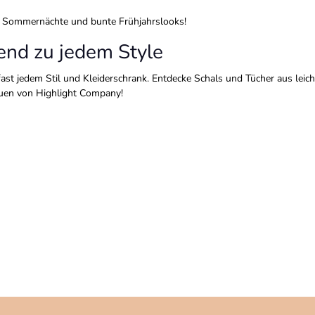
Hüttensocken
Haar
e Sommernächte und bunte Frühjahrslooks!
nd zu jedem Style
Sonstiges
t jedem Stil und Kleiderschrank. Entdecke Schals und Tücher aus leicht
auen von Highlight Company!